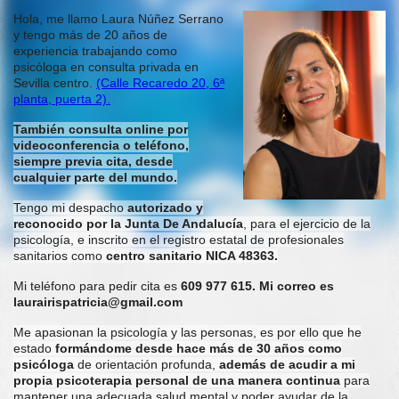
Hola, me llamo Laura Núñez Serrano
y tengo más de 20 años de
experiencia trabajando como
psicóloga
en consulta privada en
Sevilla centro.
(Calle Recaredo 20, 6ª
planta, puerta 2).
También consulta online por
videoconferencia o teléfono,
siempre previa cita, desde
cualquier parte del mundo.
Tengo mi despacho
autorizado y
reconocido por la Junta De Andalucía
, para el ejercicio de la
psicología, e inscrito en el registro estatal de profesionales
sanitarios como
centro sanitario NICA 48363.
Mi teléfono para pedir cita es
609 977 615. Mi correo es
laurairispatricia@gmail.com
Me apasionan la psicología y las personas, es por ello que he
estado
formándome desde hace más de 30 años como
psicóloga
de orientación profunda,
además de acudir a mi
propia psicoterapia personal de una manera continua
para
mantener una adecuada salud mental y poder ayudar de la